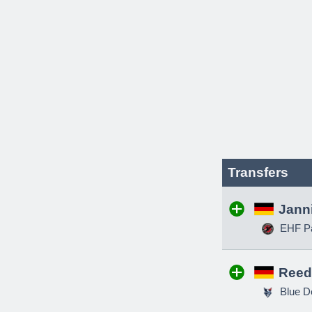
Transfers
Jann
EHF Pa
Reed
Blue D