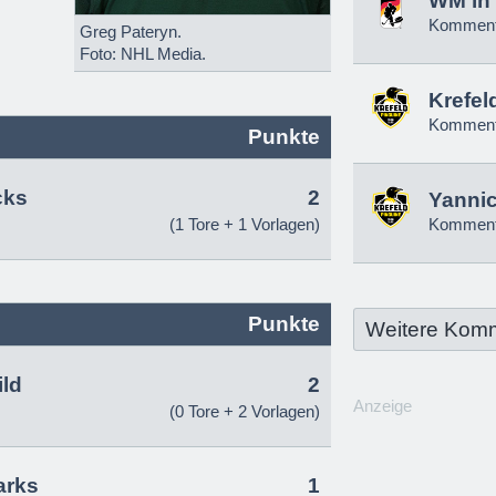
WM in 
Komment
Greg Pateryn.
Foto: NHL Media.
Krefel
Komment
Punkte
cks
2
Yannic
(1 Tore + 1 Vorlagen)
Komment
Punkte
Weitere Kom
ld
2
Anzeige
(0 Tore + 2 Vorlagen)
arks
1