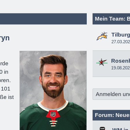
Mein Team: B
Tilbur
ryn
27.03.20
e
Rosen
urde
19.08.202
0 in
oren.
 101
Anmelden un
ße ist
Forum: Neue