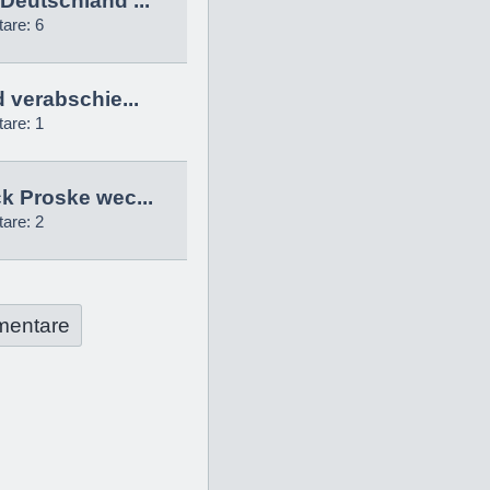
Deutschland ...
are: 6
d verabschie...
are: 1
k Proske wec...
are: 2
mentare