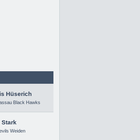
is Hüserich
ssau Black Hawks
 Stark
evils Weiden