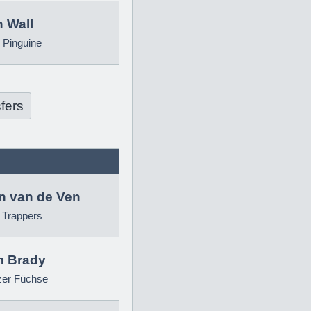
 Wall
 Pinguine
fers
in van de Ven
g Trappers
 Brady
zer Füchse