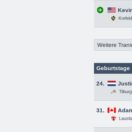
Kevin
Krefeld
Weitere Trans
Geburtstage
24.
Just
Tilbur
31.
Adam
Lausit