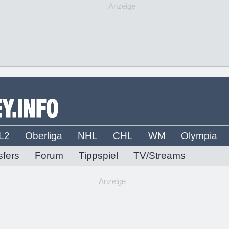
Anzeige
L2
Oberliga
NHL
CHL
WM
Olympia
sfers
Forum
Tippspiel
TV/Streams
Anzeige