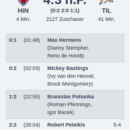
HIN
TIL
(0:2 2:0 1:1)
4 Min.
2127 Zuschauer
41 Min.
0:1
(01:48)
Max Hermens
(
Danny Stempher
,
Reno de Hondt
)
0:2
(02:03)
Mickey Bastings
(
Ivy van den Heuvel
,
Brock Montgomery
)
1:2
(22:55)
Branislav Pohanka
(
Roman Pfennings
,
Igor Bacek
)
2:2
(26:04)
Robert Peleikis
5-4