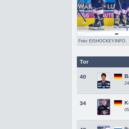
Foto: EISHOCKEY.INFO.
Tor
B
40
24
K
34
05