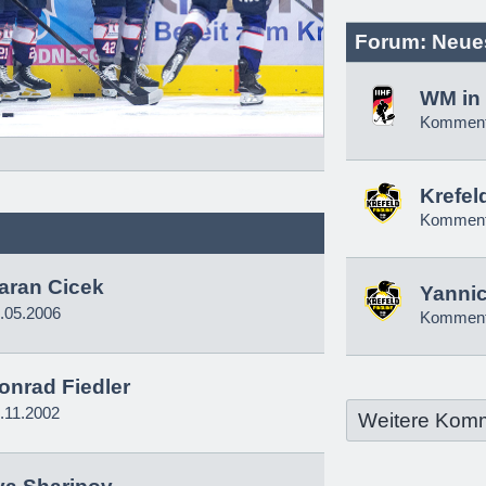
Forum: Neue
WM in 
Komment
Krefel
Komment
aran Cicek
Yannic
.05.2006
Komment
onrad Fiedler
.11.2002
Weitere Kom