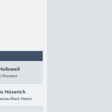
Hollowell
n Roosters
is Hüserich
ssau Black Hawks