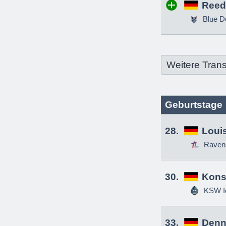
Reed
Blue D
Weitere Trans
Geburtstage
28.
Louis
Raven
30.
Kons
KSW Ic
33.
Denn