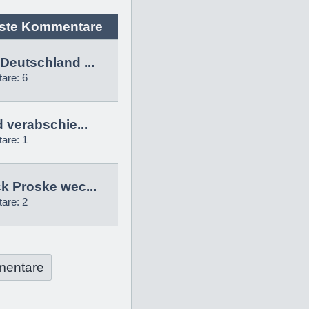
ste Kommentare
Deutschland ...
are: 6
d verabschie...
are: 1
k Proske wec...
are: 2
mentare