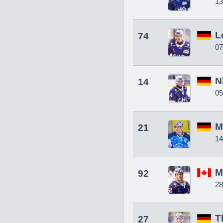
13
L
74
07
N
14
05
M
21
14
M
92
28
T
27