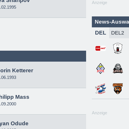
lya Sharipov
Anzeige
.02.1995
News-Auswa
DEL
lorin Ketterer
.06.1993
hilipp Mass
.09.2000
Anzeige
yan Odude