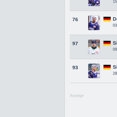
15
D
76
03
S
97
09
S
93
28
Anzeige