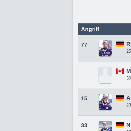
Angriff
R
77
25
M
30
A
15
23
N
33