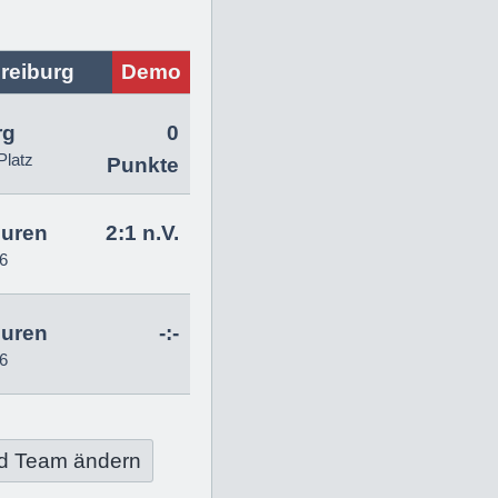
reiburg
Demo
rg
0
Platz
Punkte
uren
2:1 n.V.
6
uren
-:-
6
d Team ändern