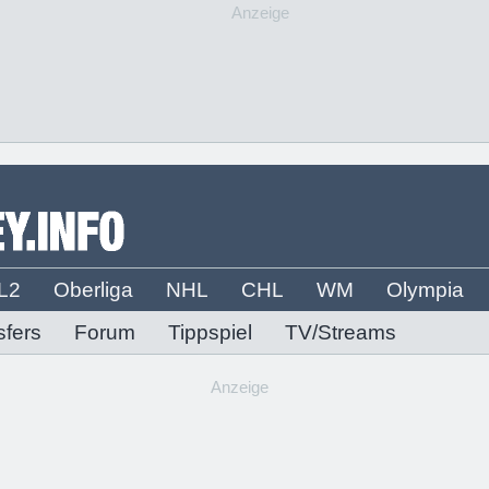
Anzeige
L2
Oberliga
NHL
CHL
WM
Olympia
sfers
Forum
Tippspiel
TV/Streams
Anzeige