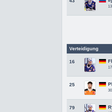
I
43
13
Verteidigung
F
16
17
P
25
30
R
79