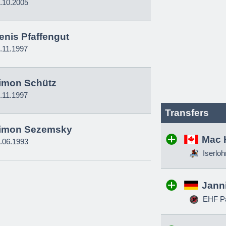
.10.2005
enis Pfaffengut
.11.1997
imon Schütz
.11.1997
Transfers
imon Sezemsky
Mac 
.06.1993
Iserloh
Jann
EHF Pa