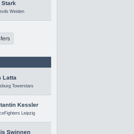
 Stark
evils Weiden
fers
 Latta
sburg Towerstars
tantin Kessler
eFighters Leipzig
is Swinnen