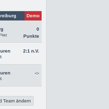
reiburg
Demo
rg
0
Platz
Punkte
uren
2:1 n.V.
6
uren
-:-
6
d Team ändern