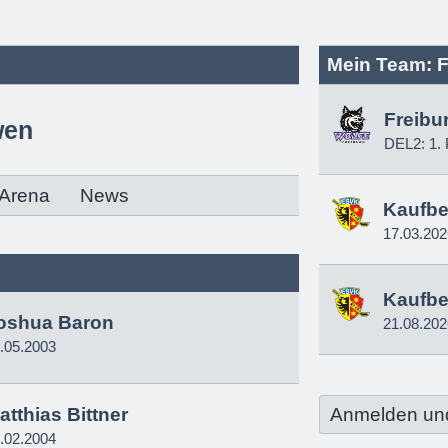
Mein Team: F
Freibu
wen
DEL2: 1. 
Arena
News
Kaufbe
17.03.202
Kaufbe
oshua Baron
21.08.202
.05.2003
atthias Bittner
Anmelden un
.02.2004