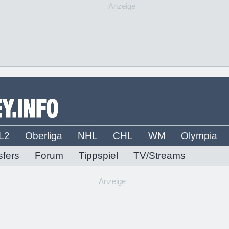
Anzeige
L2
Oberliga
NHL
CHL
WM
Olympia
sfers
Forum
Tippspiel
TV/Streams
Anzeige