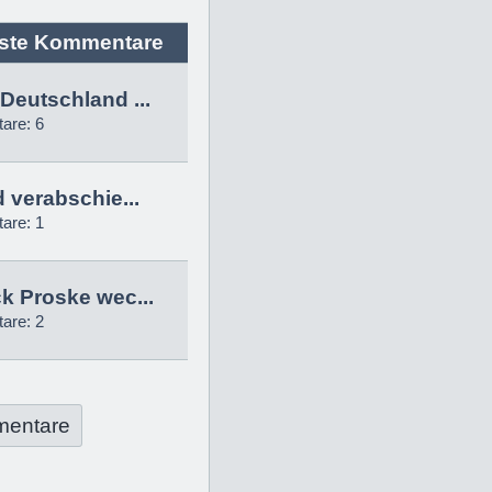
ste Kommentare
Deutschland ...
are: 6
d verabschie...
are: 1
k Proske wec...
are: 2
mentare