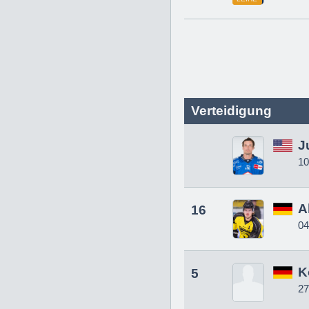
Verteidigung
J
10
A
16
04
K
5
27