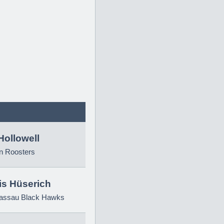
Hollowell
n Roosters
is Hüserich
ssau Black Hawks