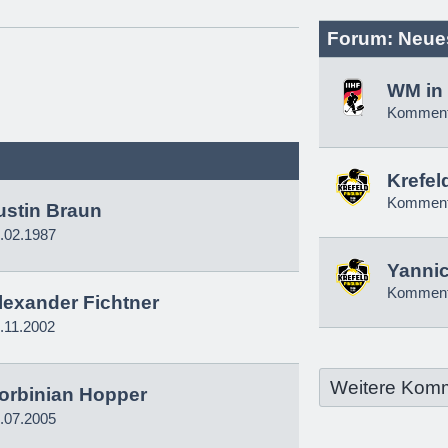
Forum: Neue
WM in 
Komment
Krefel
Komment
ustin Braun
.02.1987
Yannic
Komment
lexander Fichtner
.11.2002
Weitere Kom
orbinian Hopper
.07.2005