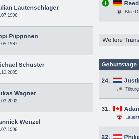
Reed
ulian Lautenschlager
Blue D
.07.1996
opi Piipponen
Weitere Trans
.05.1997
Geburtstage
ichael Schuster
.12.2005
24.
Just
Tilbur
ukas Wagner
.03.2002
31.
Adam
Lausit
annick Wenzel
.07.1998
22.
Phili