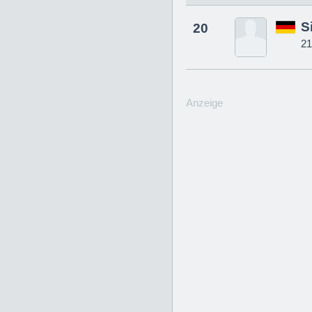
S
20
21
Anzeige