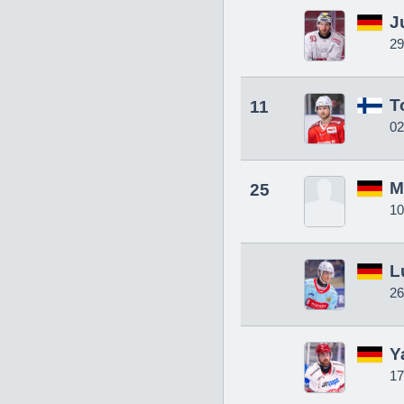
J
29
T
11
02
M
25
10
L
26
Y
17