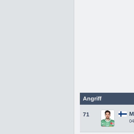
Angriff
M
71
04