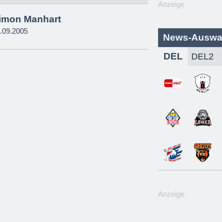
Anzeige
imon Manhart
.09.2005
News-Auswa
DEL
Anzeige