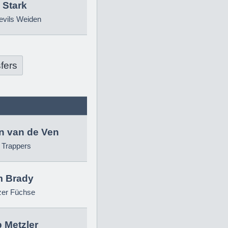
 Stark
evils Weiden
fers
in van de Ven
g Trappers
 Brady
zer Füchse
p Metzler