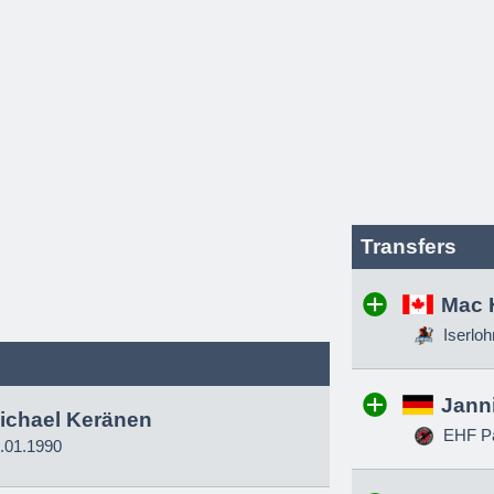
Transfers
Mac 
Iserloh
Jann
ichael Keränen
EHF Pa
.01.1990