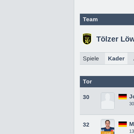
Team
Tölzer Lö
Spiele
Kader
Tor
J
30
30
M
32
13
LEIHE